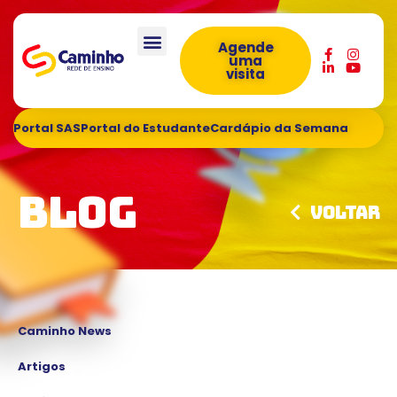
Agende
uma
visita
Portal SAS
Portal do Estudante
Cardápio da Semana
Blog
Voltar
Caminho News
Artigos