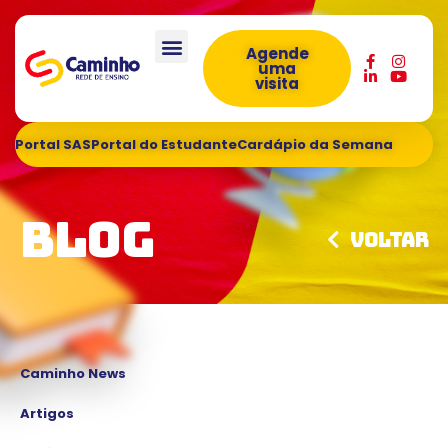
Agende
uma
visita
Portal SAS
Portal do Estudante
Cardápio da Semana
Blog
Voltar
Caminho News
Artigos