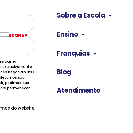
.
Sobre a Escola
Ensino
ASSINAR
Franquias
ões acima
os exclusivamente
Blog
ções negociais B2C
 coletamos sua
tir, pedimos que
 para permanecer
Atendimento
ermos do website