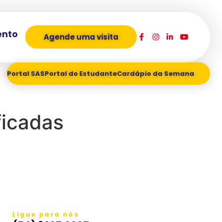
ento
Agende uma visita
Portal SAS
Portal do Estudante
Cardápio da Semana
ficadas
Ligue para nós