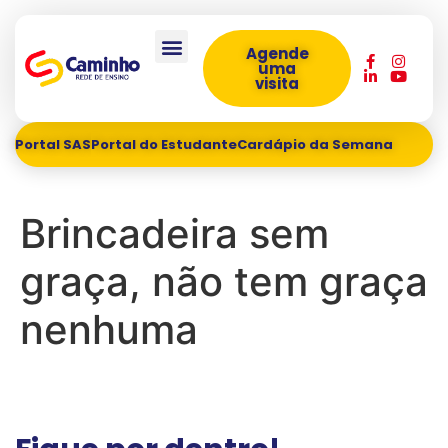
Agende
uma
visita
Portal SAS
Portal do Estudante
Cardápio da Semana
Brincadeira sem
graça, não tem graça
nenhuma