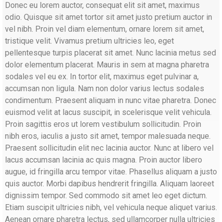
Donec eu lorem auctor, consequat elit sit amet, maximus
odio. Quisque sit amet tortor sit amet justo pretium auctor in
vel nibh. Proin vel diam elementum, ornare lorem sit amet,
tristique velit. Vivamus pretium ultricies leo, eget
pellentesque turpis placerat sit amet. Nunc lacinia metus sed
dolor elementum placerat. Mauris in sem at magna pharetra
sodales vel eu ex. In tortor elit, maximus eget pulvinar a,
accumsan non ligula. Nam non dolor varius lectus sodales
condimentum. Praesent aliquam in nunc vitae pharetra. Donec
euismod velit at lacus suscipit, in scelerisque velit vehicula.
Proin sagittis eros ut lorem vestibulum sollicitudin. Proin
nibh eros, iaculis a justo sit amet, tempor malesuada neque.
Praesent sollicitudin elit nec lacinia auctor. Nunc at libero vel
lacus accumsan lacinia ac quis magna. Proin auctor libero
augue, id fringilla arcu tempor vitae. Phasellus aliquam a justo
quis auctor. Morbi dapibus hendrerit fringilla. Aliquam laoreet
dignissim tempor. Sed commodo sit amet leo eget dictum.
Etiam suscipit ultricies nibh, vel vehicula neque aliquet varius.
Aenean ornare pharetra lectus, sed ullamcorper nulla ultricies