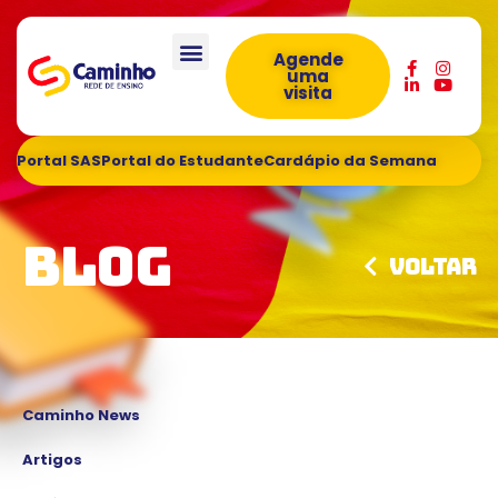
Agende
uma
visita
Portal SAS
Portal do Estudante
Cardápio da Semana
Blog
Voltar
Caminho News
Artigos