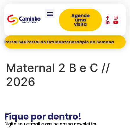
Agende
uma
visita
Portal SAS
Portal do Estudante
Cardápio da Semana
Maternal 2 B e C //
2026
Fique por dentro!
Digite seu e-mail e assine nossa newsletter.