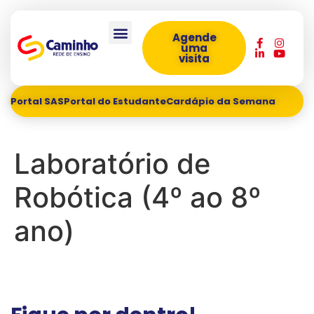
Agende
uma
visita
Portal SAS
Portal do Estudante
Cardápio da Semana
Laboratório de
Robótica (4º ao 8º
ano)