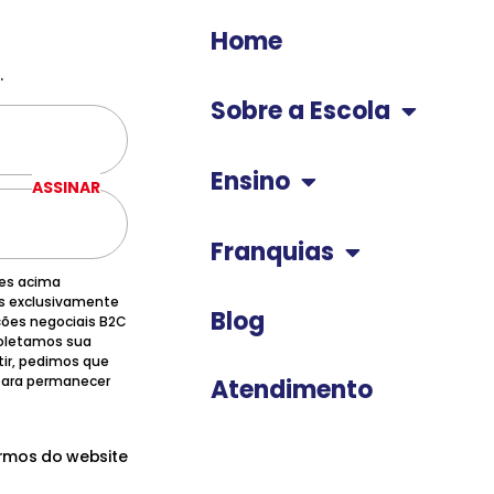
Home
.
Sobre a Escola
Ensino
ASSINAR
Franquias
ões acima
os exclusivamente
Blog
ções negociais B2C
 coletamos sua
tir, pedimos que
 para permanecer
Atendimento
ermos do website