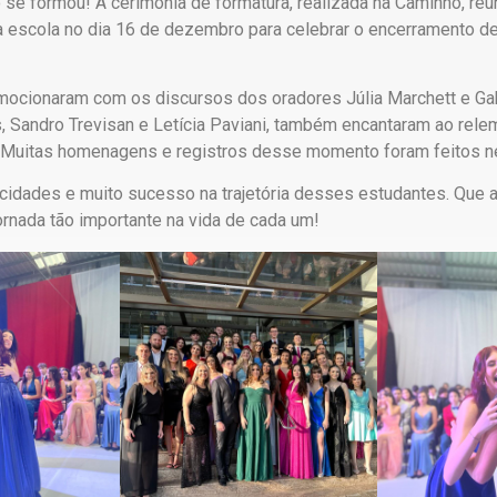
se formou! A cerimônia de formatura, realizada na Caminho, reun
 escola no dia 16 de dezembro para celebrar o encerramento de 
ocionaram com os discursos dos oradores Júlia Marchett e Gab
, Sandro Trevisan e Letícia Paviani, também encantaram ao rel
Muitas homenagens e registros desse momento foram feitos nes
icidades e muito sucesso na trajetória desses estudantes. Que a
ornada tão importante na vida de cada um!