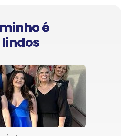
aminho é
 lindos