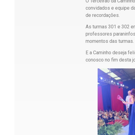
O Terceirão da Caminho 
convidados e equipe da
de recordações.
As turmas 301 e 302 em
professores paraninfos
momentos das turmas. 
E a Caminho deseja fel
conosco no fim desta j