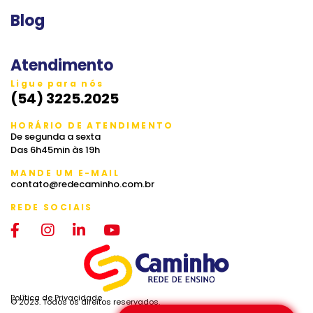
Blog
Atendimento
Ligue para nós
(54) 3225.2025
HORÁRIO DE ATENDIMENTO
De segunda a sexta
Das 6h45min às 19h
MANDE UM E-MAIL
contato@redecaminho.com.br
REDE SOCIAIS
Política de Privacidade
© 2023. Todos os direitos reservados.