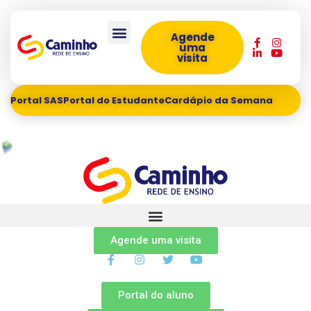
Agende
uma
visita
Portal SAS
Portal do Estudante
Cardápio da Semana
Agende uma visita
Portal do aluno