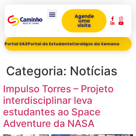
Agende
uma
visita
Portal SAS
Portal do Estudante
Cardápio da Semana
Categoria:
Notícias
Impulso Torres – Projeto
interdisciplinar leva
estudantes ao Space
Adventure da NASA