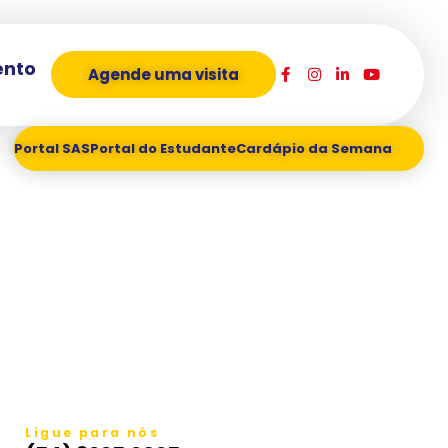
ento
Agende uma visita
Portal SAS
Portal do Estudante
Cardápio da Semana
Ligue para nós