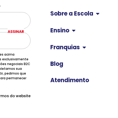
.
Sobre a Escola
Ensino
ASSINAR
Franquias
ões acima
os exclusivamente
Blog
ções negociais B2C
 coletamos sua
tir, pedimos que
 para permanecer
Atendimento
ermos do website