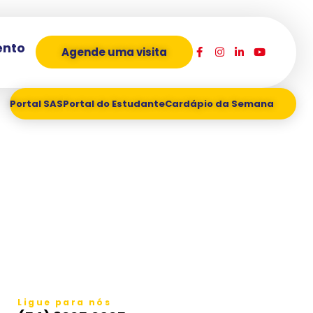
ento
Agende uma visita
Portal SAS
Portal do Estudante
Cardápio da Semana
Ligue para nós