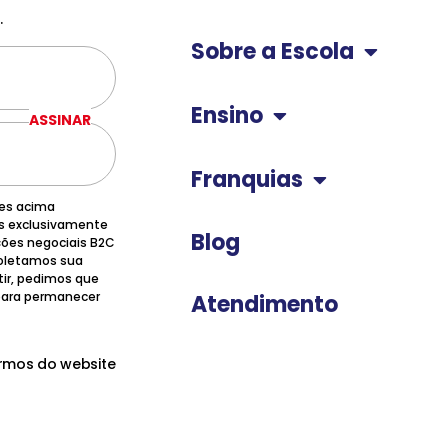
.
Sobre a Escola
Ensino
ASSINAR
Franquias
ões acima
os exclusivamente
Blog
ções negociais B2C
 coletamos sua
tir, pedimos que
 para permanecer
Atendimento
ermos do website