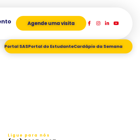
ento
Agende uma visita
Portal SAS
Portal do Estudante
Cardápio da Semana
Ligue para nós