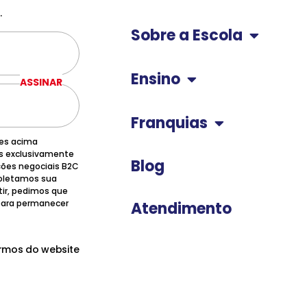
.
Sobre a Escola
Ensino
ASSINAR
Franquias
ões acima
os exclusivamente
Blog
ções negociais B2C
 coletamos sua
tir, pedimos que
 para permanecer
Atendimento
ermos do website