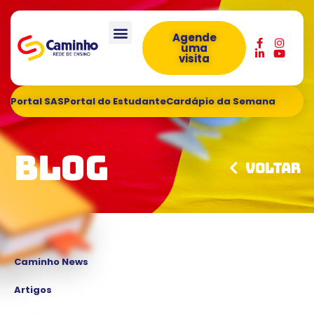
Agende
uma
visita
Portal SAS
Portal do Estudante
Cardápio da Semana
Blog
Voltar
Caminho News
Artigos