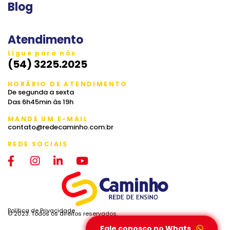
Blog
Atendimento
Ligue para nós
(54) 3225.2025
HORÁRIO DE ATENDIMENTO
De segunda a sexta
Das 6h45min às 19h
MANDE UM E-MAIL
contato@redecaminho.com.br
REDE SOCIAIS
Política de Privacidade
© 2023. Todos os direitos reservados.
Fale conosco no Whats