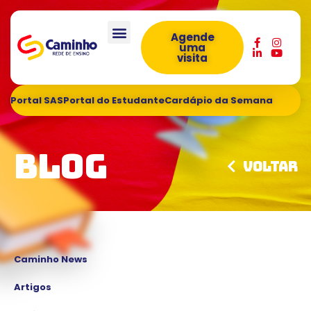
Agende
uma
visita
Portal SAS
Portal do Estudante
Cardápio da Semana
Blog
Voltar
Caminho News
Artigos