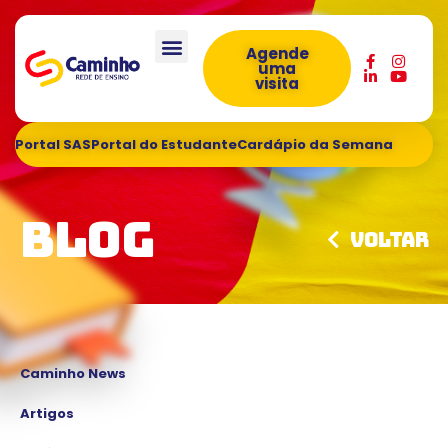
Agende
uma
visita
Portal SAS
Portal do Estudante
Cardápio da Semana
Blog
Voltar
Caminho News
Artigos