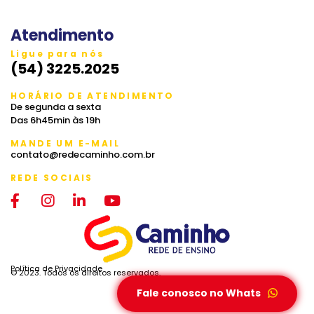
Atendimento
Ligue para nós
(54) 3225.2025
HORÁRIO DE ATENDIMENTO
De segunda a sexta
Das 6h45min às 19h
MANDE UM E-MAIL
contato@redecaminho.com.br
REDE SOCIAIS
Política de Privacidade
© 2023. Todos os direitos reservados.
Fale conosco no Whats