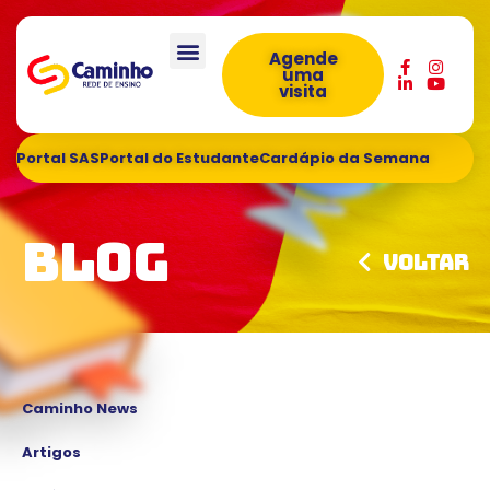
Agende
uma
visita
Portal SAS
Portal do Estudante
Cardápio da Semana
Blog
Voltar
Caminho News
Artigos