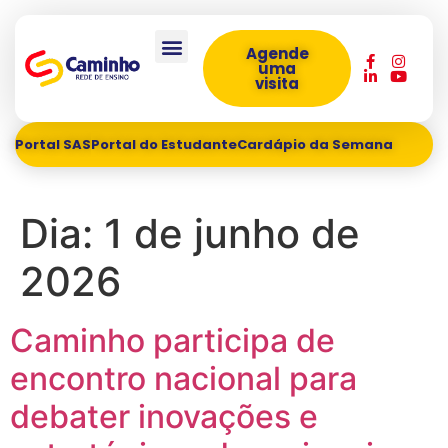
Agende
uma
visita
Portal SAS
Portal do Estudante
Cardápio da Semana
Dia:
1 de junho de
2026
Caminho participa de
encontro nacional para
debater inovações e