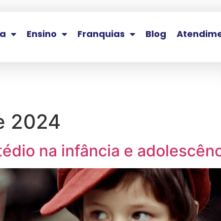
la
Ensino
Franquias
Blog
Atendim
e 2024
tédio na infância e adolescên